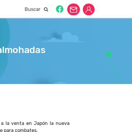
Buscar
 almohadas
á a la venta en Japón la nueva
te para combates.