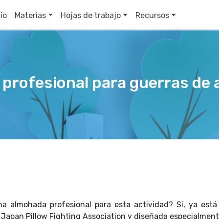
cio
Materias
Hojas de trabajo
Recursos
profesional para guerras de
na almohada profesional para esta actividad? Sí, ya est
 Japan Pillow Fighting Association y diseñada especialmen