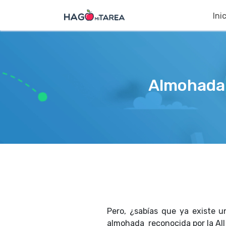
Ini
Almohada 
Pero, ¿sabías que ya existe u
almohada reconocida por la All