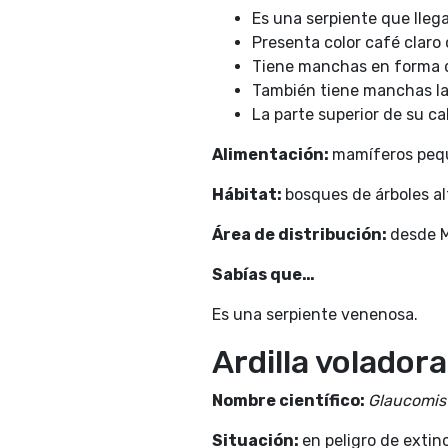
Es una serpiente que lleg
Presenta color café claro 
Tiene manchas en forma d
También tiene manchas lat
La parte superior de su ca
Alimentación:
mamíferos peque
Hábitat:
bosques de árboles a
Área de distribución:
desde 
Sabías que…
Es una serpiente venenosa.
Ardilla voladora
Nombre científico:
Glaucomis 
Situación:
en peligro de extin