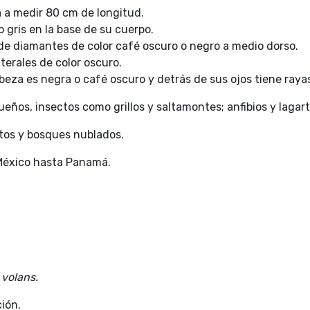
a a medir 80 cm de longitud.
o gris en la base de su cuerpo.
e diamantes de color café oscuro o negro a medio dorso.
erales de color oscuro.
beza es negra o café oscuro y detrás de sus ojos tiene raya
ños, insectos como grillos y saltamontes; anfibios y lagarti
ltos y bosques nublados.
México hasta Panamá.
volans.
ción.