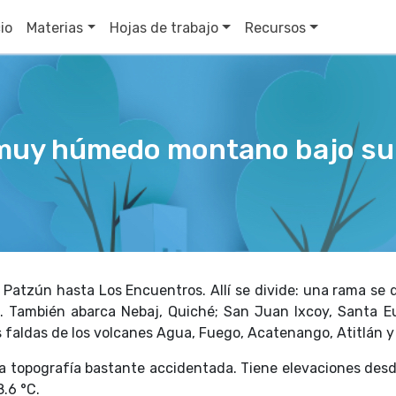
cio
Materias
Hojas de trabajo
Recursos
muy húmedo montano bajo sub
Patzún hasta Los Encuentros. Allí se divide: una rama se d
s. También abarca Nebaj, Quiché; San Juan Ixcoy, Santa Eu
s faldas de los volcanes Agua, Fuego, Acatenango, Atitlán y
a topografía bastante accidentada. Tiene elevaciones de
.6 °C.