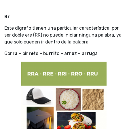
Rr
Este dígrafo tienen una particular característica, por
ser doble ere (RR) no puede iniciar ninguna palabra, ya
que solo pueden ir dentro de la palabra.
Go
rra
– bi
rre
te – bu
rri
to – a
rro
z – a
rru
ga