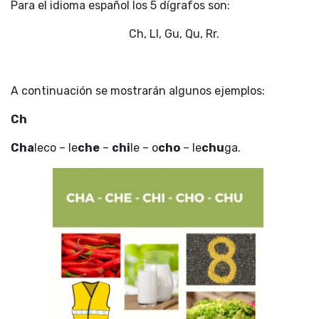
Para el idioma español los 5 dígrafos son:
Ch, Ll, Gu, Qu, Rr.
A continuación se mostrarán algunos ejemplos:
Ch
Cha
leco – le
che
–
chi
le – o
cho
– le
chu
ga.