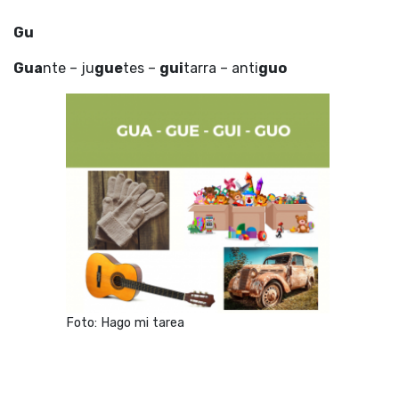
Gu
Gua
nte – ju
gue
tes –
gui
tarra – anti
guo
Foto: Hago mi tarea