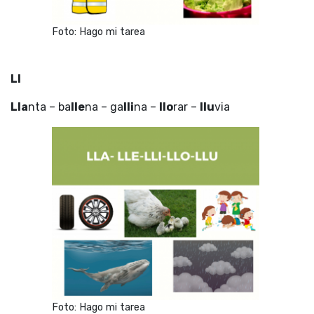
Foto: Hago mi tarea
Ll
Lla
nta – ba
lle
na – ga
lli
na –
llo
rar –
llu
via
Foto: Hago mi tarea