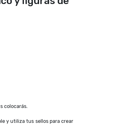
co y figuras de
s colocarás.
e y utiliza tus sellos para crear