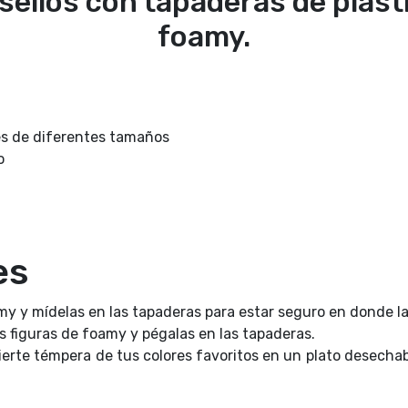
 sellos con tapaderas de plásti
foamy.
es de diferentes tamaños
o
es
amy y mídelas en las tapaderas para estar seguro en donde la
as figuras de foamy y pégalas en las tapaderas.
ierte témpera de tus colores favoritos en un plato desechabl