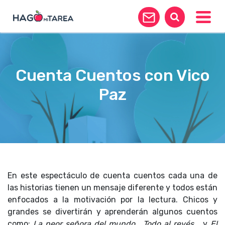
Toggle
Cuenta Cuentos con Vico
Paz
En este espectáculo de cuenta cuentos cada una de
las historias tienen un mensaje diferente y todos están
enfocados a la motivación por la lectura. Chicos y
grandes se divertirán y aprenderán algunos cuentos
como:
La peor señora del mundo,
Todo al revés
y
El