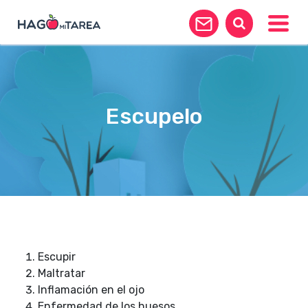
Toggle
Escupelo
Escupir
Maltratar
Inflamación en el ojo
Enfermedad de los huesos