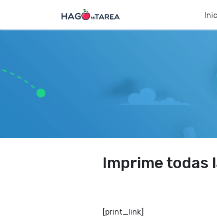
Ini
Imprime todas l
[print_link]