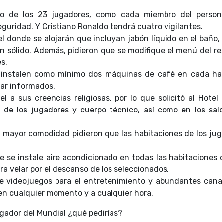
no de los 23 jugadores, como cada miembro del perso
guridad. Y Cristiano Ronaldo tendrá cuatro vigilantes.
tel donde se alojarán que incluyan jabón líquido en el baño
n sólido. Además, pidieron que se modifique el menú del r
s.
se instalen como mínimo dos máquinas de café en cada hab
tar informados.
iel a sus creencias religiosas, por lo que solicitó al Hote
o de los jugadores y cuerpo técnico, así como en los sa
na mayor comodidad pidieron que las habitaciones de los j
 se instale aire acondicionado en todas las habitaciones 
ra velar por el descanso de los seleccionados.
de videojuegos para el entretenimiento y abundantes can
n cualquier momento y a cualquier hora.
ugador del Mundial ¿qué pedirías?