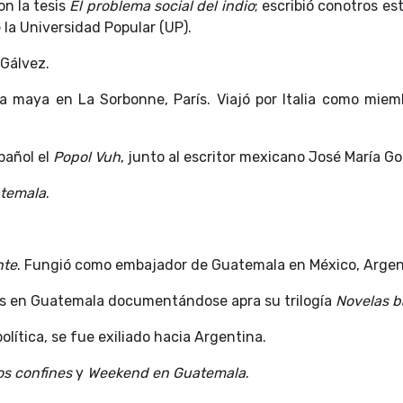
n la tesis
El problema social del indio
; escribió conotros es
la Universidad Popular (UP).
 Gálvez.
ra maya en La Sorbonne, París. Viajó por Italia como mie
pañol el
Popol Vuh
, junto al escritor mexicano José María 
temala
.
nte
. Fungió como embajador de Guatemala en México, Argent
 en Guatemala documentándose apra su trilogía
Novelas 
política, se fue exiliado hacia Argentina.
os confines
y
Weekend en Guatemala
.