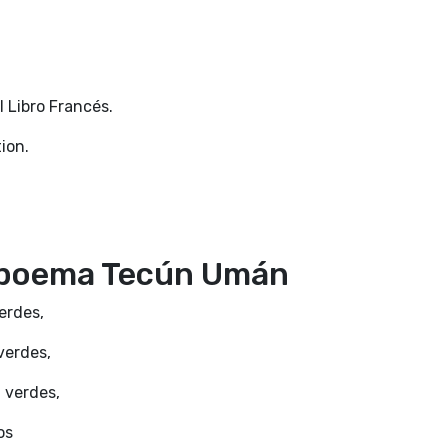
l Libro Francés.
ion.
 poema Tecún Umán
erdes,
verdes,
, verdes,
os