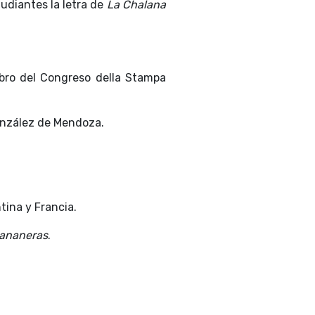
tudiantes la letra de
La Chalana
mbro del Congreso della Stampa
González de Mendoza.
ina y Francia.
bananeras
.