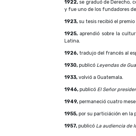
1922,
se graduó de Derecho, co
y fue uno de los fundadores de 
1923,
su tesis recibió el premio
1925,
aprendió sobre la cultu
Latina.
1926,
tradujo del francés al es
1930,
publicó
Leyendas de Gua
1933,
volvió a Guatemala.
1946,
publicó
El Señor preside
1949,
permaneció cuatro meses
1955,
por su particiáción en la 
1957,
publicó
La audiencia de l