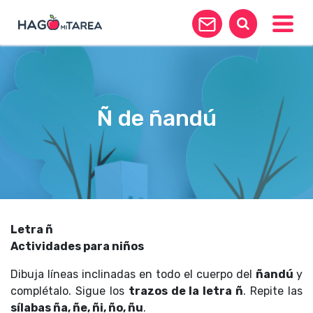
Toggle
Ñ de ñandú
Letra ñ
Actividades para niños
Dibuja líneas inclinadas en todo el cuerpo del
ñandú
y
complétalo. Sigue los
trazos de la letra ñ
. Repite las
sílabas ña, ñe, ñi, ño, ñu
.