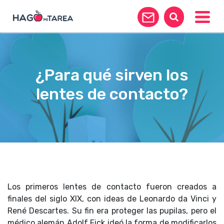
Toggle
¿Para qué sirven los
lentes de contacto?
Los primeros lentes de contacto fueron creados a
finales del siglo XIX, con ideas de Leonardo da Vinci y
René Descartes. Su fin era proteger las pupilas, pero el
médico alemán Adolf Fick ideó la forma de modificarlos