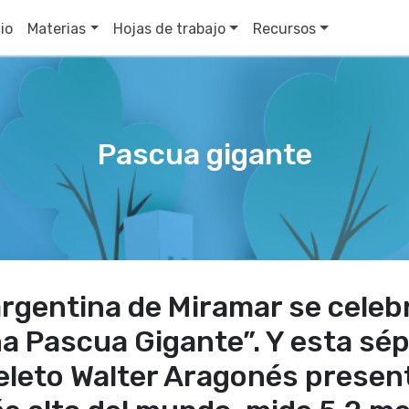
cio
Materias
Hojas de trabajo
Recursos
Pascua gigante
argentina de Miramar se cele
a Pascua Gigante”. Y esta sép
leto Walter Aragonés present