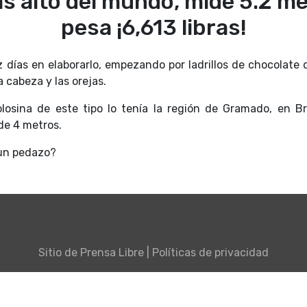
s alto del mundo, mide 5.2 met
pesa ¡6,613 libras!
 días en elaborarlo, empezando por ladrillos de chocolate
a cabeza y las orejas.
olosina de este tipo lo tenía la región de Gramado, en B
de 4 metros.
 un pedazo?
Sitio de
Prensa Libre
|
Políticas de privacidad