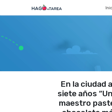
Ini
En la ciudad 
siete años “Un
maestro paste