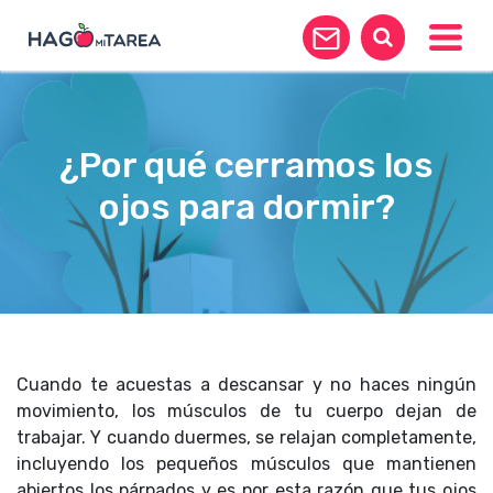
Toggle
¿Por qué cerramos los
ojos para dormir?
Cuando te acuestas a descansar y no haces ningún
movimiento, los músculos de tu cuerpo dejan de
trabajar. Y cuando duermes, se relajan completamente,
incluyendo los pequeños músculos que mantienen
abiertos los párpados y es por esta razón que tus ojos