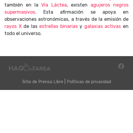
también en la
Vía Láctea
, existen
agujeros negros
supermasivos
. Esta afirmación se apoya en
observaciones astronómicas, a través de la emisión de
rayos X
de las
estrellas binarias
y
galaxias activas
en
todo el universo.
|
Sitio de
Prensa Libre
Políticas de privacidad