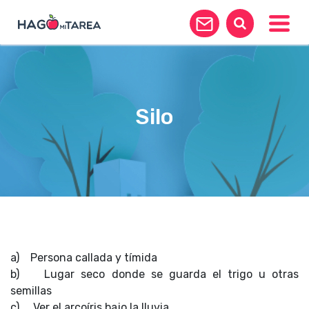
Toggle
Silo
a) Persona callada y tímida
b) Lugar seco donde se guarda el trigo u otras
semillas
c) Ver el arcoíris bajo la lluvia