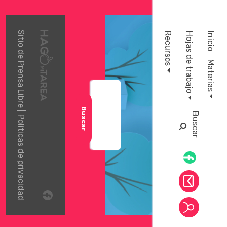
Sitio de
Recursos
Hojas de trabajo
Inicio
Materias
Prensa Libre
Buscar
|
B
u
s
c
a
r
Políticas de privacidad