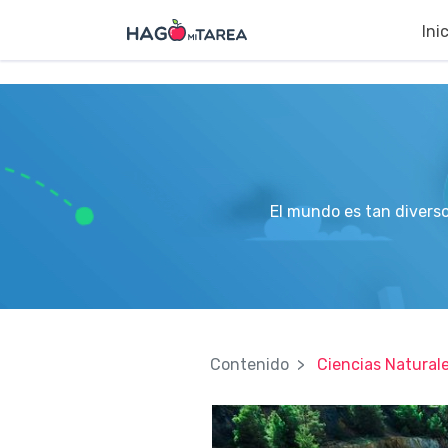
?>
Ini
El mundo es tan divers
Contenido
Ciencias Natural