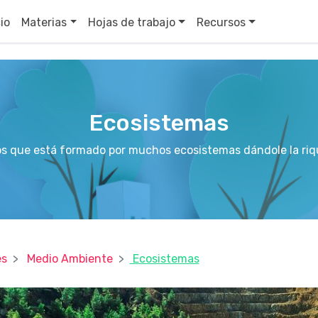
cio
Materias
Hojas de trabajo
Recursos
Ecosistemas
os que está formado por muchos ecosistemas dándole la riq
es
Medio Ambiente
Ecosistemas