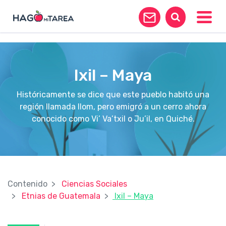
?>
Toggle
Ixil – Maya
Históricamente se dice que este pueblo habitó una
región llamada Ilom, pero emigró a un cerro ahora
conocido como Vi’ Va’txil o Ju’il, en Quiché.
Contenido
Ciencias Sociales
Etnias de Guatemala
Ixil – Maya