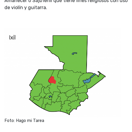
Amanecer o Sajb’iehil que tiene fines religiosos con uso
de violín y guitarra.
Foto: Hago mi Tarea