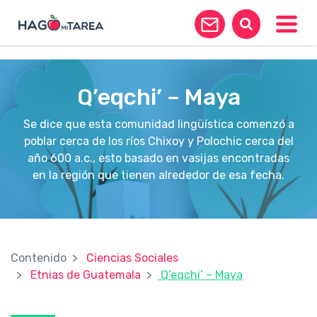
?>
Toggle
Q’eqchi’ – Maya
Se dice que esta comunidad lingüística comenzó a
poblar cerca de los ríos Chixoy y Polochic cerca del
año 600 a.c., esto basado en vasijas encontradas
en la región que tienen alrededor de esa fecha.
Contenido
Ciencias Sociales
Etnias de Guatemala
Q’eqchi’ – Maya