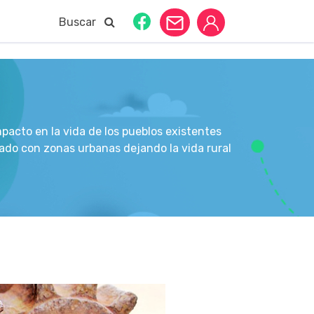
Buscar
pacto en la vida de los pueblos existentes
zado con zonas urbanas dejando la vida rural