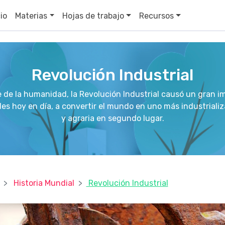
cio
Materias
Hojas de trabajo
Recursos
Revolución Industrial
de la humanidad, la Revolución Industrial causó un gran im
ades hoy en día, a convertir el mundo en uno más industriali
y agraria en segundo lugar.
Historia Mundial
Revolución Industrial