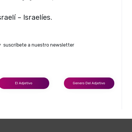
sraelí – I
sraelíes.
y suscríbete a nuestro newsletter
El Adjetivo
Genero Del Adjetivo