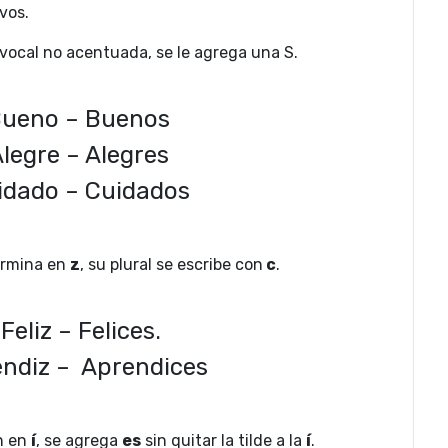
ivos.
 vocal no acentuada, se le agrega una S.
ueno – Buenos
legre – Alegres
idado – Cuidados
ermina en
z
, su plural se escribe con
c
.
Feliz – Felices.
ndiz – Aprendices
n en
í
, se agrega
es
sin quitar la tilde a la
í
.