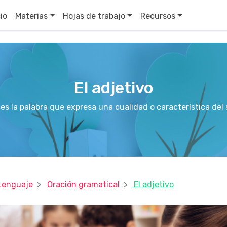
cio
Materias
Hojas de trabajo
Recursos
El adjetivo
 es la palabra que expresa una cualidad o característica del
Lenguaje
Oración gramatical
El adjetivo