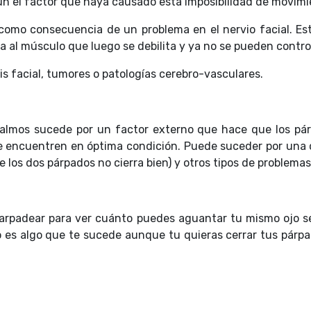
gún el factor que haya causado esta imposibilidad de movim
omo consecuencia de un problema en el nervio facial. Est
a al músculo que luego se debilita y ya no se pueden contr
is facial, tumores o patologías cerebro-vasculares.
talmos sucede por un factor externo que hace que los pá
 encuentren en óptima condición. Puede suceder por una ci
e los dos párpados no cierra bien) y otros tipos de problemas
 parpadear para ver cuánto puedes aguantar tu mismo ojo s
o es algo que te sucede aunque tu quieras cerrar tus párpad