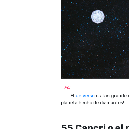
Por
El
universo
es tan grande 
planeta hecho de diamantes!
55 Cancri o el