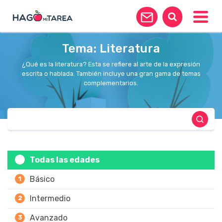
Toggle
Tema: Literatura
¿Qué es la literatura? Esta se refiere al arte de la expresión
escrita o hablada. También incluye una gran gama de temas
complementarios.
Todas las edades
Básico
1
Intermedio
2
Avanzado
3